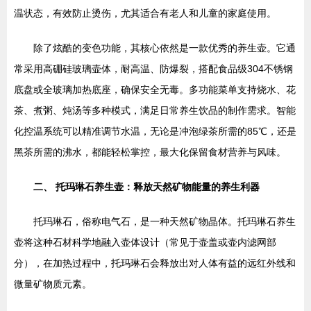
温状态，有效防止烫伤，尤其适合有老人和儿童的家庭使用。
除了炫酷的变色功能，其核心依然是一款优秀的养生壶。它通
常采用高硼硅玻璃壶体，耐高温、防爆裂，搭配食品级304不锈钢
底盘或全玻璃加热底座，确保安全无毒。多功能菜单支持烧水、花
茶、煮粥、炖汤等多种模式，满足日常养生饮品的制作需求。智能
化控温系统可以精准调节水温，无论是冲泡绿茶所需的85℃，还是
黑茶所需的沸水，都能轻松掌控，最大化保留食材营养与风味。
二、 托玛琳石养生壶：释放天然矿物能量的养生利器
托玛琳石，俗称电气石，是一种天然矿物晶体。托玛琳石养生
壶将这种石材科学地融入壶体设计（常见于壶盖或壶内滤网部
分），在加热过程中，托玛琳石会释放出对人体有益的远红外线和
微量矿物质元素。