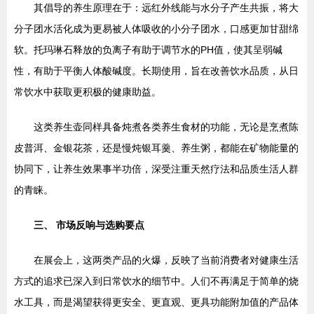
其倡导的养生原理在于：远红外线能与水分子产生共振，将大
分子团水活化成为更易被人体吸收的小分子团水，口感更加甘甜绵
软。托玛琳石释放的负离子有助于调节水的PH值，使其呈弱碱
性，有助于平衡人体酸碱度。长期使用，旨在改善饮水品质，从日
常饮水中获取更积极的健康助益。
这类养生壶同样具备炖煮各类养生食材的功能，无论是烹煮陈
皮普洱、金银花茶，还是慢炖银耳羹、养生粥，都能在矿物能量的
协同下，让养生效果事半功倍，深受注重天然疗法和品质生活人群
的青睐。
三、 市场反响与选购要点
在展会上，这两类产品的火爆，反映了当前消费者对健康生活
方式的追求已深入到日常饮水的细节中。人们不再满足于简单的烧
水工具，而是渴望获得更安全、更直观、更具功能附加值的产品体