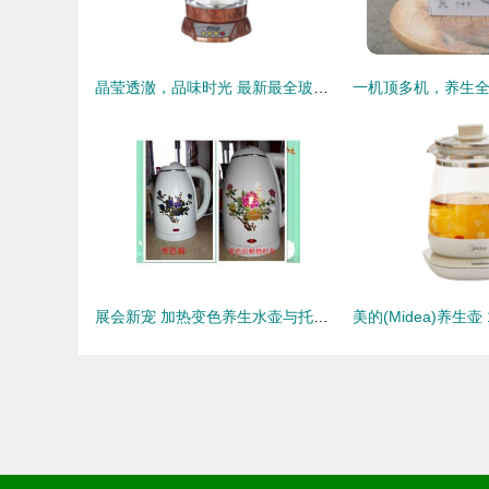
晶莹透澈，品味时光 最新最全玻璃煮茶壶与养生壶选购指南
展会新宠 加热变色养生水壶与托玛琳石养生壶引领健康饮水新风尚