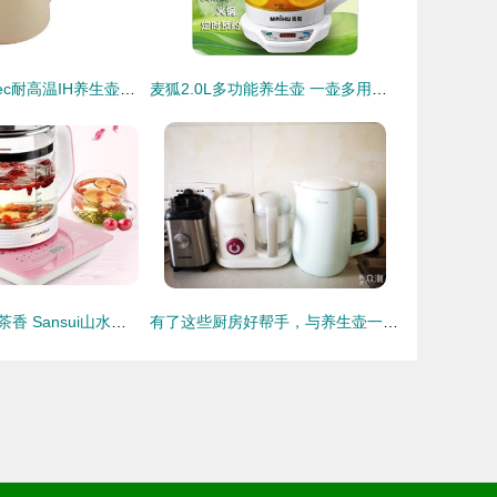
赛美特Thermatec耐高温IH养生壶 科技与美学的茶道新体验
麦狐2.0L多功能养生壶 一壶多用的现代家庭健康好伴侣
品味生活，静享茶香 Sansui山水智能迷你玻璃养生壶的多功能魅力
有了这些厨房好帮手，与养生壶一起开启美味养生之旅