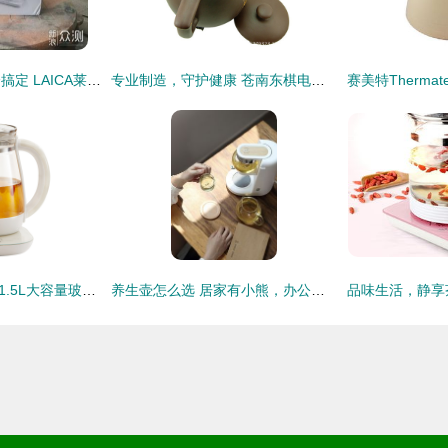
一机顶多机，养生全搞定 LAICA莱卡养生壶深度评测
专业制造，守护健康 苍南东棋电器打造高品质养生壶系列
美的(Midea)养生壶 1.5L大容量玻璃面板，办公室饮水与养生新选择
养生壶怎么选 居家有小熊，办公全靠鸣盏沙漏壶