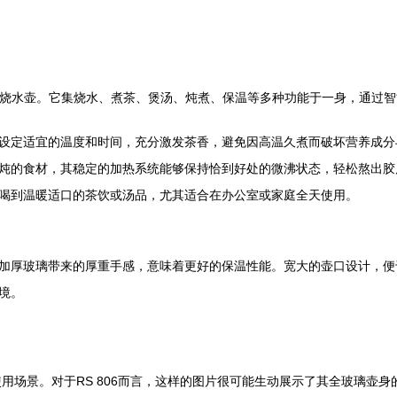
是一个烧水壶。它集烧水、煮茶、煲汤、炖煮、保温等多种功能于一身，通过
设定适宜的温度和时间，充分激发茶香，避免因高温久煮而破坏营养成分
炖的食材，其稳定的加热系统能够保持恰到好处的微沸状态，轻松熬出胶
喝到温暖适口的茶饮或汤品，尤其适合在办公室或家庭全天使用。
加厚玻璃带来的厚重手感，意味着更好的保温性能。宽大的壶口设计，便
境。
使用场景。对于RS 806而言，这样的图片很可能生动展示了其全玻璃壶